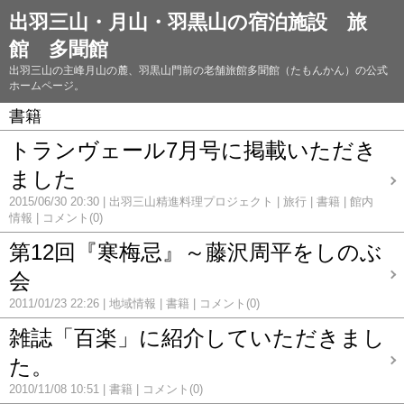
出羽三山・月山・羽黒山の宿泊施設 旅
館 多聞館
出羽三山の主峰月山の麓、羽黒山門前の老舗旅館多聞館（たもんかん）の公式
ホームページ。
書籍
トランヴェール7月号に掲載いただき
ました
2015/06/30 20:30
出羽三山精進料理プロジェクト
旅行
書籍
館内
情報
コメント(0)
第12回『寒梅忌』～藤沢周平をしのぶ
会
2011/01/23 22:26
地域情報
書籍
コメント(0)
雑誌「百楽」に紹介していただきまし
た。
2010/11/08 10:51
書籍
コメント(0)