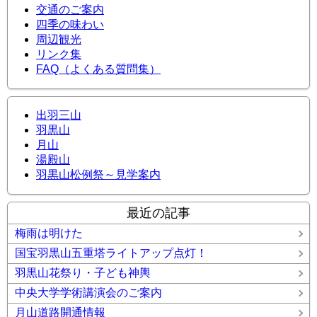
交通のご案内
四季の味わい
周辺観光
リンク集
FAQ（よくある質問集）
出羽三山
羽黒山
月山
湯殿山
羽黒山松例祭～見学案内
最近の記事
梅雨は明けた
国宝羽黒山五重塔ライトアップ点灯！
羽黒山花祭り・子ども神輿
中央大学学術講演会のご案内
月山道路開通情報