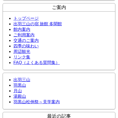
ご案内
トップページ
出羽三山の宿 旅館 多聞館
館内案内
ご利用案内
交通のご案内
四季の味わい
周辺観光
リンク集
FAQ（よくある質問集）
出羽三山
羽黒山
月山
湯殿山
羽黒山松例祭～見学案内
最近の記事