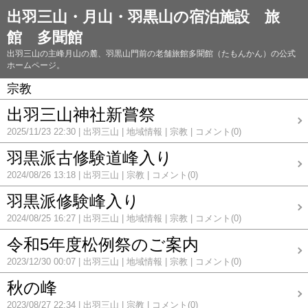
出羽三山・月山・羽黒山の宿泊施設 旅
館 多聞館
出羽三山の主峰月山の麓、羽黒山門前の老舗旅館多聞館（たもんかん）の公式
ホームページ。
宗教
出羽三山神社新嘗祭
2025/11/23 22:30
出羽三山
地域情報
宗教
コメント(0)
羽黒派古修験道峰入り
2024/08/26 13:18
出羽三山
宗教
コメント(0)
羽黒派修験峰入り
2024/08/25 16:27
出羽三山
地域情報
宗教
コメント(0)
令和5年度松例祭のご案内
2023/12/30 00:07
出羽三山
地域情報
宗教
コメント(0)
秋の峰
2023/08/27 22:34
出羽三山
宗教
コメント(0)