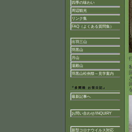
四季の味わい
周辺観光
リンク集
FAQ（よくある質問集）
出羽三山
羽黒山
月山
湯殿山
羽黒山松例祭～見学案内
『多聞館 お宿日記』
最新記事へ
お問い合わせ/INQUIRY
新型コロナウイルス対応