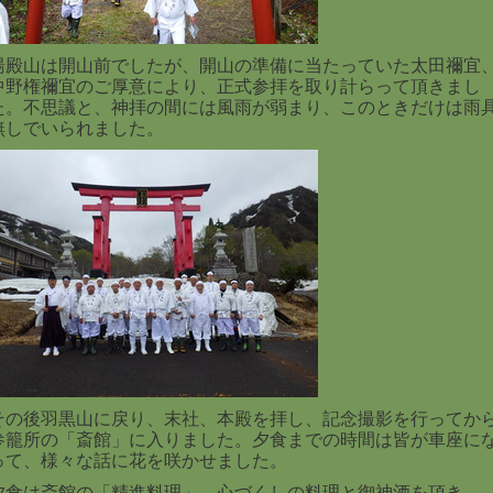
湯殿山は開山前でしたが、開山の準備に当たっていた太田禰宜
中野権禰宜のご厚意により、正式参拝を取り計らって頂きまし
た。不思議と、神拝の間には風雨が弱まり、このときだけは雨
無しでいられました。
その後羽黒山に戻り、末社、本殿を拝し、記念撮影を行ってか
参籠所の「斎館」に入りました。夕食までの時間は皆が車座に
って、様々な話に花を咲かせました。
夕食は斎館の「精進料理」。心づくしの料理と御神酒を頂き、