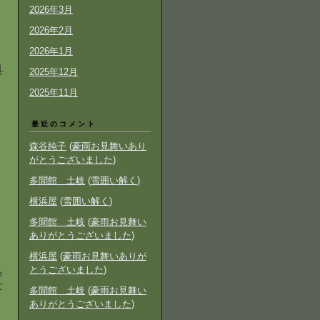
2026年3月
2026年2月
、
2026年1月
具
2025年12月
2025年11月
最近のコメント
森谷純子
(
豪雨お見舞いあり
がとうございました
)
多聞館 土岐
(
雪囲い解く
)
横浜屋
(
雪囲い解く
)
多聞館 土岐
(
豪雨お見舞い
ありがとうございました
)
横浜屋
(
豪雨お見舞いありが
とうございました
)
ら
な
多聞館 土岐
(
豪雨お見舞い
ありがとうございました
)