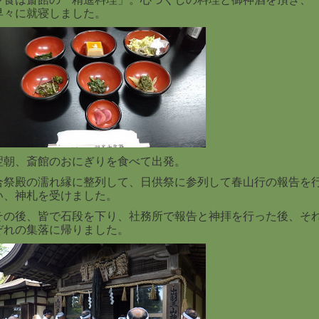
早々に就寝しました。
翌朝、斎館のおにぎりを食べて出発。
合祭殿の濡れ縁に整列して、日供祭に参列して春山行の報告を
い、神札を受けました。
その後、皆で石段を下り、社務所で報告と神拝を行った後、そ
ぞれの集落に帰りました。