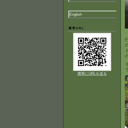
English
携帯URL
携帯にURLを送る