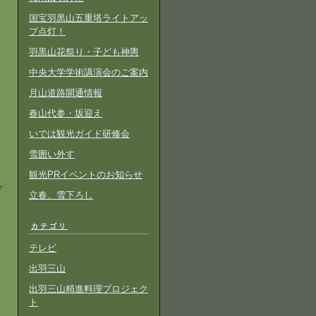
国宝羽黒山五重塔ライトアッ
プ点灯！
羽黒山花祭り・子ども神輿
中央大学学術講演会のご案内
月山道路開通情報
春山代参・坂迎え
いでは観光ガイド研修会
。
雪囲い外す
観光PRイベントのお知らせ
今
立春、雪下ろし
カテゴリ
テレビ
出羽三山
出羽三山精進料理プロジェク
ト