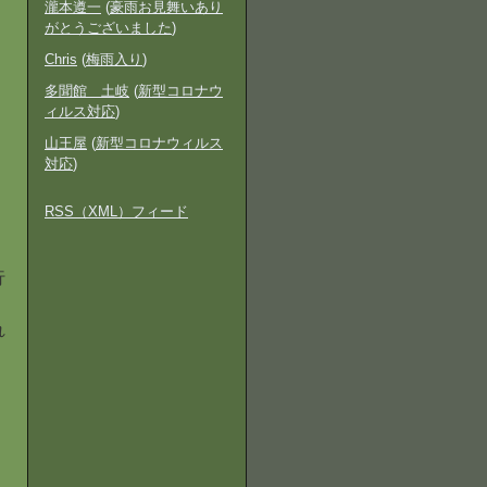
瀧本遵一
(
豪雨お見舞いあり
がとうございました
)
Chris
(
梅雨入り
)
多聞館 土岐
(
新型コロナウ
ィルス対応
)
山王屋
(
新型コロナウィルス
対応
)
RSS（XML）フィード
行
れ