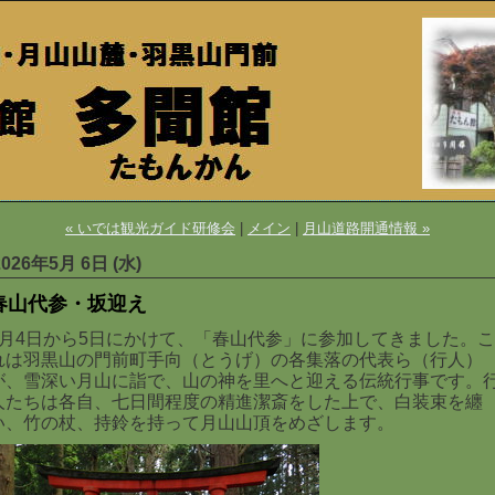
« いでは観光ガイド研修会
|
メイン
|
月山道路開通情報 »
2026年5月 6日 (水)
春山代参・坂迎え
5月4日から5日にかけて、「春山代参」に参加してきました。こ
れは羽黒山の門前町手向（とうげ）の各集落の代表ら（行人）
が、雪深い月山に詣で、山の神を里へと迎える伝統行事です。
人たちは各自、七日間程度の精進潔斎をした上で、白装束を纏
い、竹の杖、持鈴を持って月山山頂をめざします。