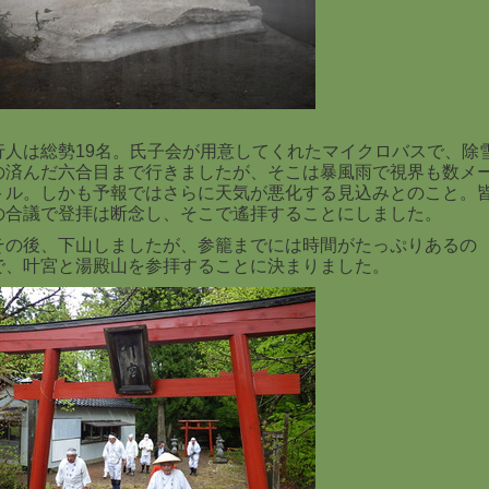
行人は総勢19名。氏子会が用意してくれたマイクロバスで、除
の済んだ六合目まで行きましたが、そこは暴風雨で視界も数メ
トル。しかも予報ではさらに天気が悪化する見込みとのこと。
の合議で登拝は断念し、そこで遙拝することにしました。
その後、下山しましたが、参籠までには時間がたっぷりあるの
で、叶宮と湯殿山を参拝することに決まりました。