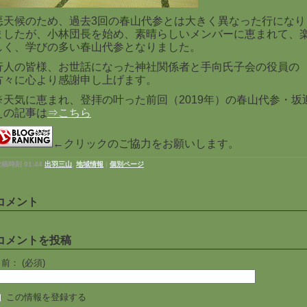
悪天候のため、過去3回の春山代参とは大きく異なった行になり
ましたが、小林団長を始め、素晴らしいメンバーに恵まれて、
しく、学びの多い春山代参となりました。
行人の皆様、お世話になった神社関係者と手向氏子会の役員の
方々に心より感謝申し上げます。
※天気に恵まれ、登拝の叶った前回（2019年）の春山代参・坂
えの記事は
⇒こちら
←クリックのご協力をお願いします。
稿時刻 01:44
出羽三山
,
地域情報
|
個別ページ
コメント
コメントを投稿
名前：
(必須)
この情報を登録する