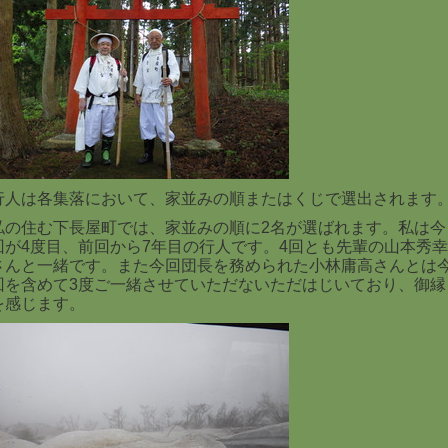
行人は各集落において、家並みの順またはくじで選出されます
私の住む下長屋町では、家並みの順に2名が選ばれます。私は今
回が4度目、前回から7年目の行人です。4回とも先輩の山本秀幸
さんと一緒です。また今回団長を務められた小林庸高さんとは
回を含めて3度ご一緒させていただないただはじいており、御縁
を感じます。