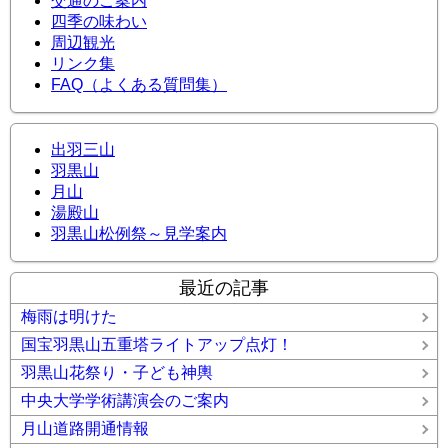
交通のご案内
四季の味わい
周辺観光
リンク集
FAQ（よくある質問集）
出羽三山
羽黒山
月山
湯殿山
羽黒山松例祭～見学案内
最近の記事
梅雨は明けた
国宝羽黒山五重塔ライトアップ点灯！
羽黒山花祭り・子ども神輿
中央大学学術講演会のご案内
月山道路開通情報