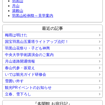
羽黒山
月山
湯殿山
羽黒山松例祭～見学案内
最近の記事
梅雨は明けた
国宝羽黒山五重塔ライトアップ点灯！
羽黒山花祭り・子ども神輿
中央大学学術講演会のご案内
月山道路開通情報
春山代参・坂迎え
いでは観光ガイド研修会
雪囲い外す
観光PRイベントのお知らせ
立春、雪下ろし
『多聞館 お宿日記』